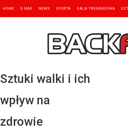
HOME
O NAS
NEWS
OFERTA
SALA TRENINGOWA
SZ
Uży
Has
Sztuki walki i ich
wpływ na
zdrowie