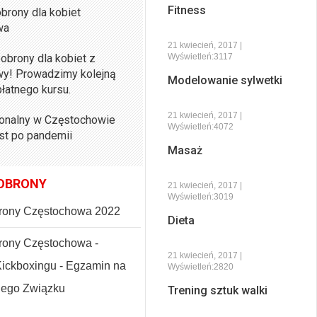
Fitness
brony dla kobiet
wa
21 kwiecień, 2017 |
obrony dla kobiet z
Wyświetleń:3117
y! Prowadzimy kolejną
Modelowanie sylwetki
łatnego kursu.
21 kwiecień, 2017 |
sonalny w Częstochowie
Wyświetleń:4072
ist po pandemii
Masaż
OBRONY
21 kwiecień, 2017 |
Wyświetleń:3019
rony Częstochowa 2022
Dieta
ony Częstochowa -
21 kwiecień, 2017 |
Kickboxingu - Egzamin na
Wyświetleń:2820
kiego Związku
Trening sztuk walki