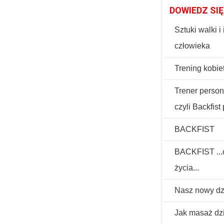
DOWIEDZ SIĘ
Sztuki walki 
człowieka
Trening kobiet
Trener perso
czyli Backfis
BACKFIST
BACKFIST ...o
życia...
Nasz nowy dz
Jak masaż dzi