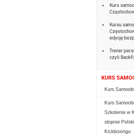
Kurs samoo
Częstocho
Kursu samo
Częstochow
edycję bezp
Trener per
czyli Backf
KURS SAMO
Kurs Samoob
Kurs Samoobr
Szkolenie w 
stopnie Pols
Kickboxingu