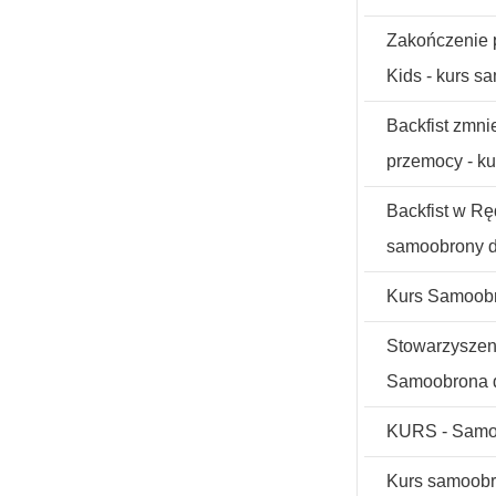
Zakończenie p
Kids - kurs s
Backfist zmni
przemocy - k
Backfist w Rę
samoobrony d
Kurs Samoob
Stowarzysze
Samoobrona d
KURS - Samoo
Kurs samoob