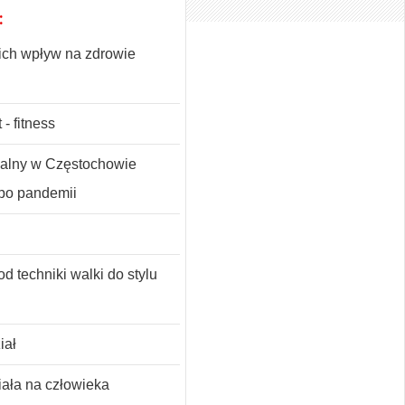
:
i ich wpływ na zdrowie
 - fitness
nalny w Częstochowie
t po pandemii
d techniki walki do stylu
iał
ała na człowieka