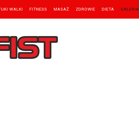
TUKI WALKI
FITNESS
MASAŻ
ZDROWIE
DIETA
GALERIA
tkownik
ło
Zapamiętaj
Nie pamiętasz hasła?
Nie pamiętasz nazwy?