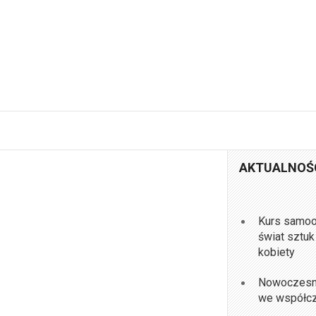
AKTUALNOŚ
Kurs samoo
świat sztuk
kobiety
Nowoczesne 
we współc