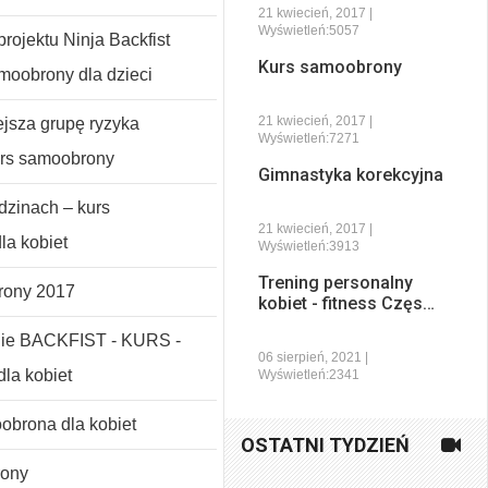
21 kwiecień, 2017 |
Wyświetleń:5057
rojektu Ninja Backfist
Kurs samoobrony
amoobrony dla dzieci
21 kwiecień, 2017 |
ejsza grupę ryzyka
Wyświetleń:7271
urs samoobrony
Gimnastyka korekcyjna
dzinach – kurs
21 kwiecień, 2017 |
la kobiet
Wyświetleń:3913
Trening personalny
rony 2017
kobiet - fitness Częs…
nie BACKFIST - KURS -
06 sierpień, 2021 |
la kobiet
Wyświetleń:2341
brona dla kobiet
OSTATNI TYDZIEŃ
rony