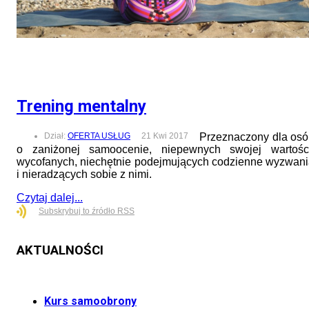
Trening mentalny
Dział:
OFERTA USŁUG
21 Kwi 2017
Przeznaczony dla os
o zaniżonej samoocenie, niepewnych swojej wartości
wycofanych, niechętnie podejmujących codzienne wyzwan
i nieradzących sobie z nimi.
Czytaj dalej...
Subskrybuj to źródło RSS
AKTUALNOŚCI
Kurs samoobrony