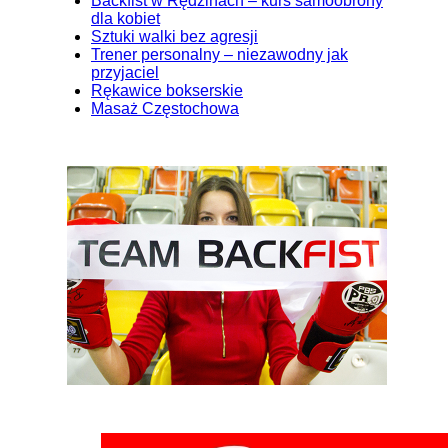
Backfist w Rędzinach – kurs samoobrony
dla kobiet
Sztuki walki bez agresji
Trener personalny – niezawodny jak
przyjaciel
Rękawice bokserskie
Masaż Częstochowa