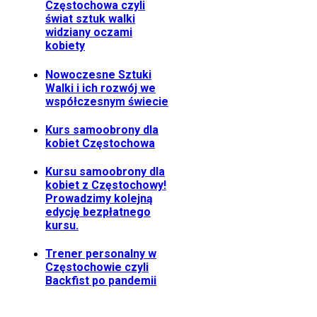
Częstochowa czyli
świat sztuk walki
widziany oczami
kobiety
Nowoczesne Sztuki
Walki i ich rozwój we
współczesnym świecie
Kurs samoobrony dla
kobiet Częstochowa
Kursu samoobrony dla
kobiet z Częstochowy!
Prowadzimy kolejną
edycję bezpłatnego
kursu.
Trener personalny w
Częstochowie czyli
Backfist po pandemii