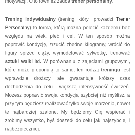
motywacji. O to również zadba
trener personalny
.
Trening indywidualny
(trening, który prowadzi
Trener
Personalny
) to forma, którą można polecić każdemu bez
względu na wiek, płeć i cel. W ten sposób można
poprawić kondycję, zrzucić zbędne kilogramy, wrócić do
figury sprzed ciąży, wymodelować sylwetkę, trenować
sztuki walki
itd. W porównaniu z zajęciami grupowymi,
które może proponują to samo, ten rodzaj
treningu
jest
wprawdzie droższy, ale gwarantuje krótszy czas
dochodzenia do celu i większą intensywność ćwiczeń.
Możesz poprawić swoją kondycją szybciej niż myślisz, a
przy tym będziesz realizować tylko swoje marzenia, nawet
te najbardziej szalone. My będziemy Cię wspierać i
zrobimy wszystko, byś doszedł do celu jak najszybciej i
najbezpieczniej.