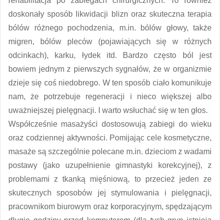
rehabilitacja po zabiegach chirurgicznych. To również
doskonały sposób likwidacji blizn oraz skuteczna terapia
bólów różnego pochodzenia, m.in. bólów głowy, także
migren, bólów pleców (pojawiających się w różnych
odcinkach), karku, łydek itd. Bardzo często ból jest
bowiem jednym z pierwszych sygnałów, że w organizmie
dzieje się coś niedobrego. W ten sposób ciało komunikuje
nam, że potrzebuje regeneracji i nieco większej albo
uważniejszej pielęgnacji. I warto wsłuchać się w ten głos.
Współcześnie masażyści dostosowują zabiegi do wieku
oraz codziennej aktywności. Pomijając cele kosmetyczne,
masaże są szczególnie polecane m.in. dzieciom z wadami
postawy (jako uzupełnienie gimnastyki korekcyjnej), z
problemami z tkanką mięśniową, to przecież jeden ze
skutecznych sposobów jej stymulowania i pielęgnacji,
pracownikom biurowym oraz korporacyjnym, spędzającym