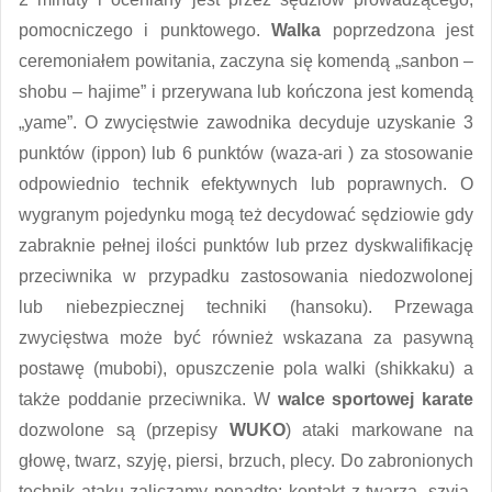
pomocniczego i punktowego.
Walka
poprzedzona jest
ceremoniałem powitania, zaczyna się komendą „sanbon –
shobu – hajime” i przerywana lub kończona jest komendą
„yame”. O zwycięstwie zawodnika decyduje uzyskanie 3
punktów (ippon) lub 6 punktów (waza-ari ) za stosowanie
odpowiednio technik efektywnych lub poprawnych. O
wygranym pojedynku mogą też decydować sędziowie gdy
zabraknie pełnej ilości punktów lub przez dyskwalifikację
przeciwnika w przypadku zastosowania niedozwolonej
lub niebezpiecznej techniki (hansoku). Przewaga
zwycięstwa może być również wskazana za pasywną
postawę (mubobi), opuszczenie pola walki (shikkaku) a
także poddanie przeciwnika. W
walce sportowej karate
dozwolone są (przepisy
WUKO
) ataki markowane na
głowę, twarz, szyję, piersi, brzuch, plecy. Do zabronionych
technik ataku zaliczamy ponadto: kontakt z twarzą, szyją,