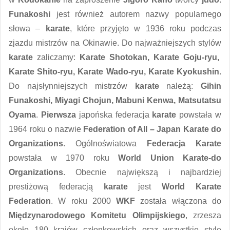
Funakoshi
jest również autorem nazwy popularnego
słowa –
karate
, które przyjęto w 1936 roku podczas
zjazdu mistrzów na Okinawie. Do najważniejszych stylów
karate
zaliczamy:
Karate Shotokan, Karate Goju-ryu,
Karate Shito-ryu, Karate Wado-ryu, Karate Kyokushin
.
Do najsłynniejszych mistrzów
karate
należą:
Gihin
Funakoshi, Miyagi Chojun, Mabuni Kenwa, Matsutatsu
Oyama
.
Pierwsza
japońska federacja
karate
powstała w
1964 roku o nazwie
Federation of All – Japan Karate do
Organizations
. Ogólnoświatowa
Federacja Karate
powstała w 1970 roku
World Union Karate-do
Organizations
. Obecnie największą i najbardziej
prestiżową federacją
karate
jest
World
Karate
Federation
. W roku 2000
WKF
została włączona do
Międzynarodowego Komitetu
Olimpijskiego
, zrzesza
około 180 krajów członkowskich oraz wszystkie style