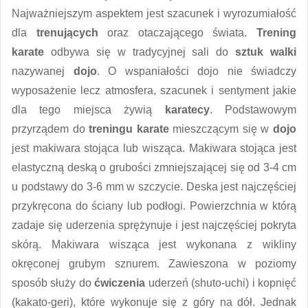
Najważniejszym aspektem jest szacunek i wyrozumiałość
dla
trenujących
oraz otaczającego świata.
Trening
karate
odbywa się w tradycyjnej sali do
sztuk walki
nazywanej
dojo
. O wspaniałości dojo nie świadczy
wyposażenie lecz atmosfera, szacunek i sentyment jakie
dla tego miejsca żywią
karatecy
. Podstawowym
przyrządem do
treningu karate
mieszczącym się w
dojo
jest makiwara stojąca lub wisząca. Makiwara stojąca jest
elastyczną deską o grubości zmniejszającej się od 3-4 cm
u podstawy do 3-6 mm w szczycie. Deska jest najczęściej
przykręcona do ściany lub podłogi. Powierzchnia w którą
zadaje się uderzenia sprężynuje i jest najczęściej pokryta
skórą. Makiwara wisząca jest wykonana z wikliny
okręconej grubym sznurem. Zawieszona w poziomy
sposób służy do
ćwiczenia
uderzeń (shuto-uchi) i kopnięć
(kakato-geri), które wykonuje się z góry na dół. Jednak