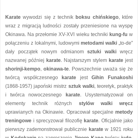
Karate
wywodzi się z technik
boksu chińskiego
, które
wraz z migracją ludności zostały przeniesione na wyspę
Okinawa. Na przełomie XV-XVI wieku techniki
kung-fu
w
połączeniu z lokalnymi, ludowymi
metodami
walki
„to-de”
dały początek nowym odmianom
sztuki walki
wręcz
nazwanej później
karate
. Najstarszym stylem
karate
jest
shorinji-kempo
,
okinawa-te
. Powszechnie uważa się że
twórcą współczesnego
karate
jest
Gihin Funakoshi
(1868-1957) japoński mistrz
sztuk walki
, teoretyk, praktyk
i twórca nowoczesnego
karate
. Usystematyzował on
elementy technik różnych
stylów walki wręcz
uprawianych na Okinawie. Opracował specjalne
metody
treningowe
i sprecyzował filozofię
karate
. Oficjalnie jako
pierwszy zademonstrował publicznie
karate
w 1921 roku
w
Kodokanie
na zaproszenie
Jigoro Kano
twórcy
judo
.