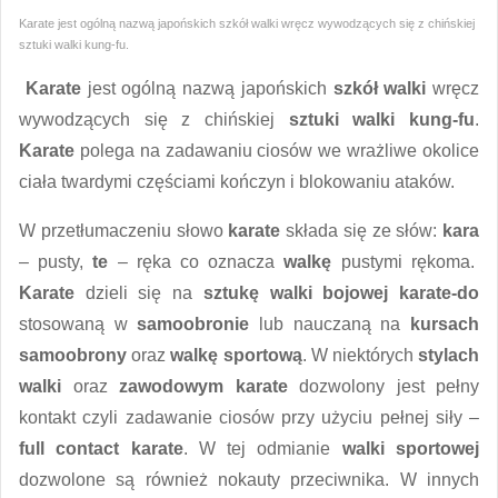
Karate jest ogólną nazwą japońskich szkół walki wręcz wywodzących się z chińskiej
sztuki walki kung-fu.
Karate
jest ogólną nazwą japońskich
szkół walki
wręcz
wywodzących się z chińskiej
sztuki walki kung-fu
.
Karate
polega na zadawaniu ciosów we wrażliwe okolice
ciała twardymi częściami kończyn i blokowaniu ataków.
W przetłumaczeniu słowo
karate
składa się ze słów:
kara
– pusty,
te
– ręka co oznacza
walkę
pustymi rękoma.
Karate
dzieli się na
sztukę walki
bojowej karate-do
stosowaną w
samoobronie
lub nauczaną na
kursach
samoobrony
oraz
walkę sportową
. W niektórych
stylach
walki
oraz
zawodowym karate
dozwolony jest pełny
kontakt czyli zadawanie ciosów przy użyciu pełnej siły –
full contact karate
. W tej odmianie
walki
sportowej
dozwolone są również nokauty przeciwnika. W innych